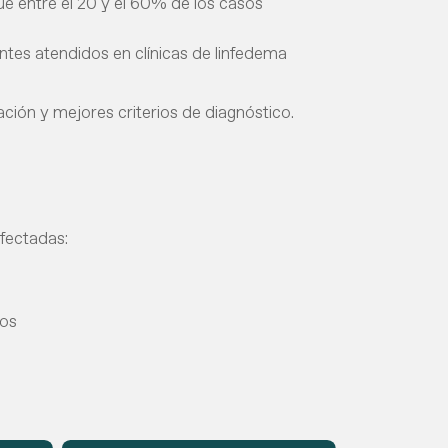
e entre el 20 y el 60% de los casos
ntes atendidos en clínicas de linfedema
ción y mejores criterios de diagnóstico.
afectadas:
los