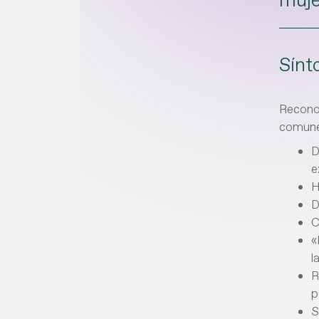
Sínt
Reconoc
comunes
D
e
H
D
C
«
l
R
p
S