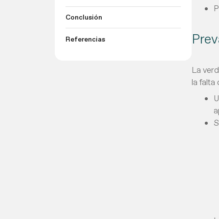
P
Conclusión
Prev
Referencias
La verd
la falt
U
a
S