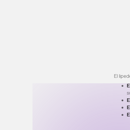
El lipe
E
s
E
E
E