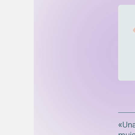
«Una
muje