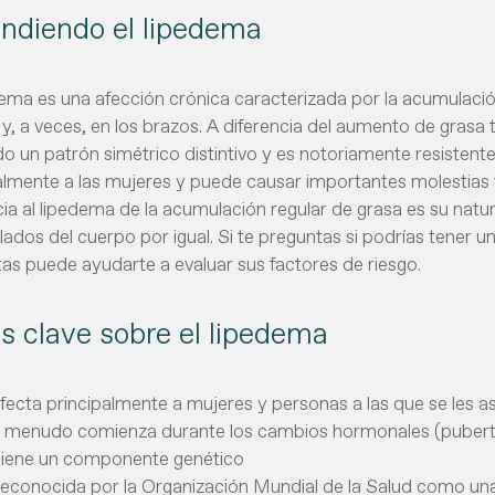
ndiendo el lipedema
dema es una afección crónica caracterizada por la acumulació
 y, a veces, en los brazos. A diferencia del aumento de grasa t
do un patrón simétrico distintivo y es notoriamente resistente a
almente a las mujeres y puede causar importantes molestias f
cia al lipedema de la acumulación regular de grasa es su natura
ados del cuerpo por igual. Si te preguntas si podrías tener 
as puede ayudarte a evaluar sus factores de riesgo.
s clave sobre el lipedema
fecta principalmente a mujeres y personas a las que se les as
 menudo comienza durante los cambios hormonales (puber
iene un componente genético
econocida por la Organización Mundial de la Salud como una