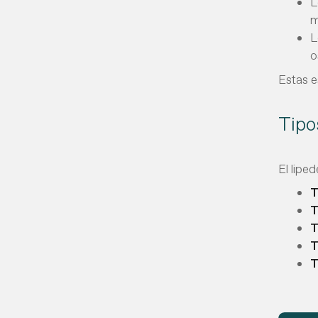
L
m
L
o
Estas e
Tipo
El lipe
T
T
T
T
T