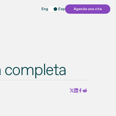
Eng
Esp
Agenda una cita
a completa