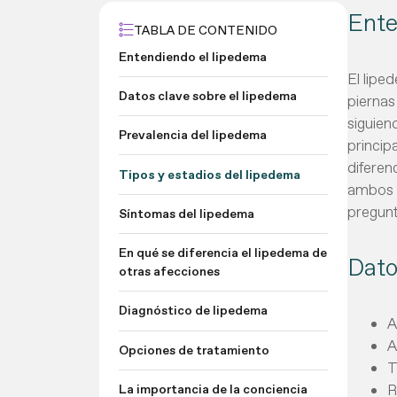
Ente
TABLA DE CONTENIDO
Entendiendo el lipedema
El lipe
Datos clave sobre el lipedema
piernas
siguien
Prevalencia del lipedema
princip
diferen
Tipos y estadios del lipedema
ambos l
pregunt
Síntomas del lipedema
En qué se diferencia el lipedema de
Dato
otras afecciones
Diagnóstico de lipedema
A
A
Opciones de tratamiento
T
R
La importancia de la conciencia