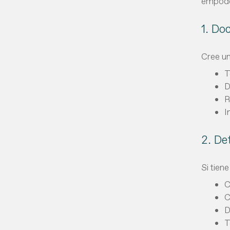
empoder
1. Do
Cree un
T
D
R
I
2. De
Si tien
C
C
D
T