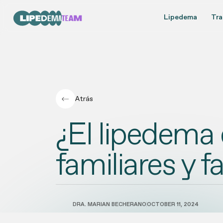
Lipedema
Tra
Atrás
¿El lipedema 
familiares y f
DRA. MARIAN BECHERANO
OCTOBER 11, 2024