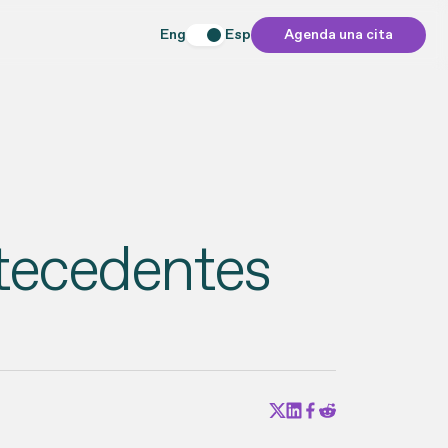
Eng
Esp
Agenda una cita
ntecedentes