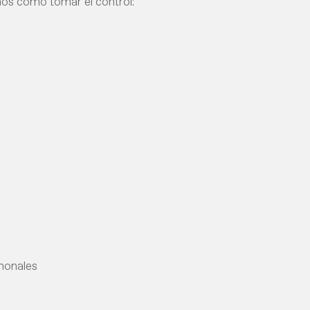
mos cómo tomar el control:
rmonales