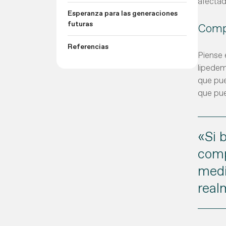
afectad
Esperanza para las generaciones
futuras
Compr
Referencias
Piense 
lipedem
que pue
que pue
«Si 
comp
medi
real