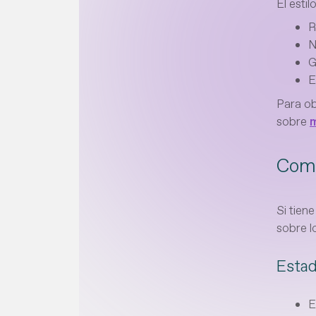
El esti
R
N
G
E
Para ob
sobre
m
Comp
Si tien
sobre l
Estad
E