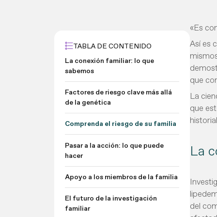
«Es com
Así es 
TABLA DE CONTENIDO
mismos 
La conexión familiar: lo que
demostr
sabemos
que con
Factores de riesgo clave más allá
La cien
de la genética
que est
histori
Comprenda el riesgo de su familia
Pasar a la acción: lo que puede
La c
hacer
Apoyo a los miembros de la familia
Investi
lipedem
El futuro de la investigación
del com
familiar