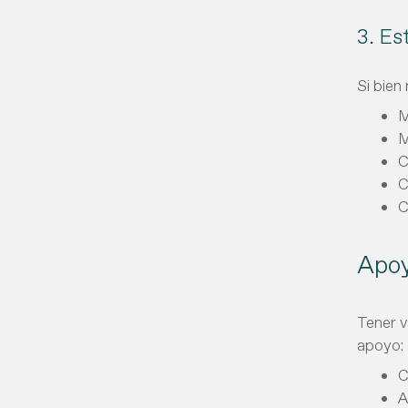
3. Es
Si bien
M
M
C
C
C
Apoy
Tener v
apoyo:
C
A